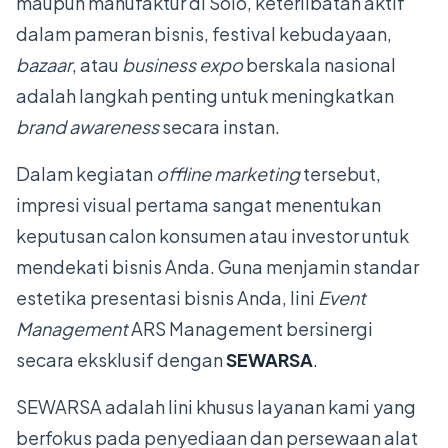
maupun manufaktur di Solo, keterlibatan aktif
dalam pameran bisnis, festival kebudayaan,
bazaar
, atau
business expo
berskala nasional
adalah langkah penting untuk meningkatkan
brand awareness
secara instan.
Dalam kegiatan
offline marketing
tersebut,
impresi visual pertama sangat menentukan
keputusan calon konsumen atau investor untuk
mendekati bisnis Anda. Guna menjamin standar
estetika presentasi bisnis Anda, lini
Event
Management
ARS Management bersinergi
secara eksklusif dengan
SEWARSA
.
SEWARSA adalah lini khusus layanan kami yang
berfokus pada penyediaan dan persewaan alat