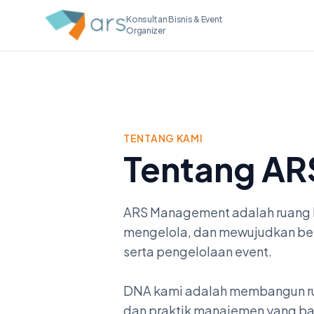
Konsultan Bisnis & Event
Organizer
TENTANG KAMI
Tentang A
ARS Management adalah ruang b
mengelola, dan mewujudkan berba
serta pengelolaan event.
DNA kami adalah membangun rua
dan praktik manajemen yang bai