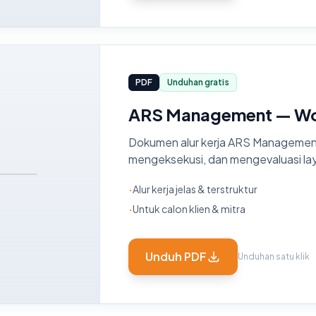
PDF
Unduhan gratis
ARS Management — Wo
Dokumen alur kerja ARS Management
mengeksekusi, dan mengevaluasi lay
·
Alur kerja jelas & terstruktur
·
Untuk calon klien & mitra
Unduh PDF
Unduhan satu klik
t