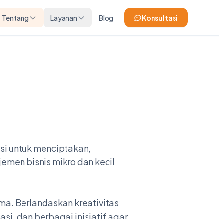
Tentang
Layanan
Blog
Konsultasi
si untuk menciptakan,
emen bisnis mikro dan kecil
a. Berlandaskan kreativitas
i, dan berbagai inisiatif agar