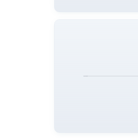
WORKFLOW
ARS
Managemen
Alur kerja & metodologi