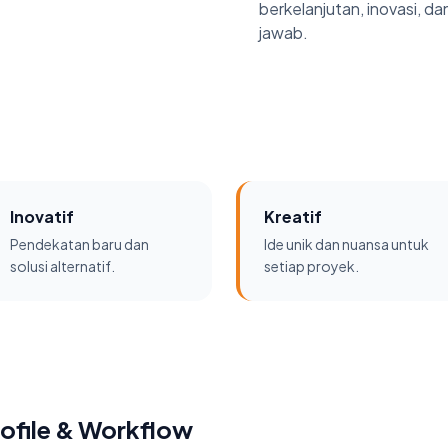
berkelanjutan, inovasi, d
jawab.
Inovatif
Kreatif
Pendekatan baru dan
Ide unik dan nuansa untuk
solusi alternatif.
setiap proyek.
file & Workflow