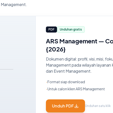
S Management.
PDF
Unduhan gratis
ARS Management — Co
{2026}
Dokumen digital: profil, visi, misi, f
Management pada wilayah layanan Kon
dan Event Management.
·
Format siap download
·
Untuk calon klien ARS Management
Unduh PDF
Unduhan satu klik