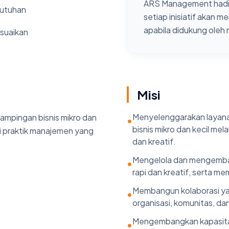
ARS Management hadi
butuhan
setiap inisiatif akan m
apabila didukung oleh
suaikan
Misi
Menyelenggarakan layana
ampingan bisnis mikro dan
•
bisnis mikro dan kecil mel
ui praktik manajemen yang
dan kreatif.
Mengelola dan mengemba
•
rapi dan kreatif, serta mem
Membangun kolaborasi ya
•
organisasi, komunitas, d
Mengembangkan kapasitas
•