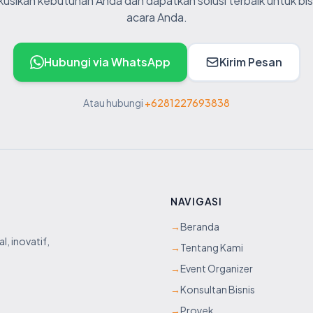
skusikan kebutuhan Anda dan dapatkan solusi terbaik untuk bis
acara Anda.
Hubungi via WhatsApp
Kirim Pesan
Atau hubungi
+6281227693838
NAVIGASI
→
Beranda
l, inovatif,
→
Tentang Kami
→
Event Organizer
→
Konsultan Bisnis
→
Proyek