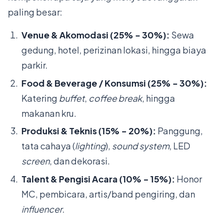
paling besar:
Venue & Akomodasi (25% - 30%):
Sewa
gedung, hotel, perizinan lokasi, hingga biaya
parkir.
Food & Beverage / Konsumsi (25% - 30%):
Katering
buffet
,
coffee break
, hingga
makanan kru.
Produksi & Teknis (15% - 20%):
Panggung,
tata cahaya (
lighting
),
sound system
, LED
screen
, dan dekorasi.
Talent & Pengisi Acara (10% - 15%):
Honor
MC, pembicara, artis/band pengiring, dan
influencer
.