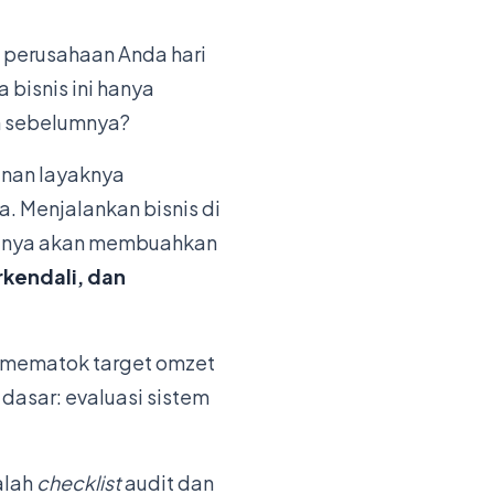
k perusahaan Anda hari
 bisnis ini hanya
n sebelumnya?
anan layaknya
. Menjalankan bisnis di
 hanya akan membuahkan
rkendali, dan
u mematok target omzet
a dasar: evaluasi sistem
alah
checklist
audit dan