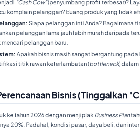
enjadi
"Cash Cow"
(penyumbang profit terbesar)? La
cu komplain pelanggan? Buang produk yang tidak efi
 Pelanggan:
Siapa pelanggan inti Anda? Bagaimana t
nkan pelanggan lama jauh lebih murah daripada te
 mencari pelanggan baru.
Sistem:
Apakah bisnis masih sangat bergantung pada k
tifikasi titik rawan keterlambatan (
bottleneck
) dalam
 Perencanaan Bisnis (Tinggalkan "
k ke tahun 2026 dengan menjiplak
Business Plan
tah
ya 20%. Padahal, kondisi pasar, daya beli, dan inte