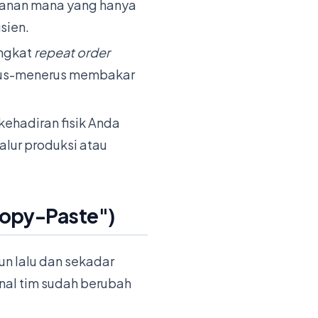
yanan mana yang hanya
sien.
ingkat
repeat order
rus-menerus membakar
ehadiran fisik Anda
 alur produksi atau
Copy-Paste")
un lalu dan sekadar
rnal tim sudah berubah