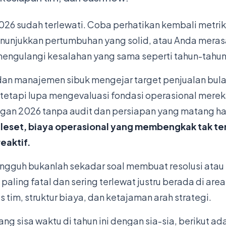
026 sudah terlewati. Coba perhatikan kembali metri
enunjukkan pertumbuhan yang solid, atau Anda merasa
 mengulangi kesalahan yang sama seperti tahun-tahu
an manajemen sibuk mengejar target penjualan bul
tapi lupa mengevaluasi fondasi operasional mereka
ngan 2026 tanpa audit dan persiapan yang matang
leset, biaya operasional yang membengkak tak te
eaktif.
tangguh bukanlah sekadar soal membuat resolusi ata
 paling fatal dan sering terlewat justru berada di are
s tim, struktur biaya, dan ketajaman arah strategi.
g sisa waktu di tahun ini dengan sia-sia, berikut ad