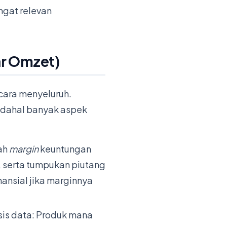
ngat relevan
ar Omzet)
cara menyeluruh.
adahal banyak aspek
ah
margin
keuntungan
l, serta tumpukan piutang
nansial jika marginnya
sis data: Produk mana