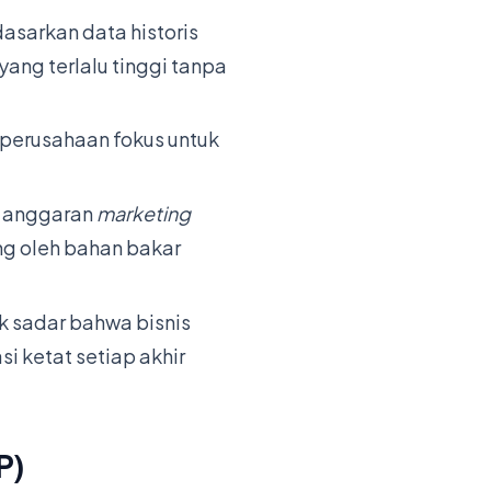
asarkan data historis
yang terlalu tinggi tanpa
 perusahaan fokus untuk
pi anggaran
marketing
ng oleh bahan bakar
k sadar bahwa bisnis
si ketat setiap akhir
P)