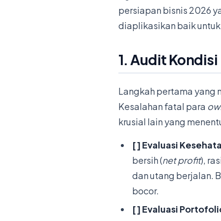
persiapan bisnis 2026 y
diaplikasikan baik unt
1. Audit Kondis
Langkah pertama yang m
Kesalahan fatal para
ow
krusial lain yang menent
[ ] Evaluasi Keseha
bersih (
net profit
), ra
dan utang berjalan. B
bocor.
[ ] Evaluasi Portofo