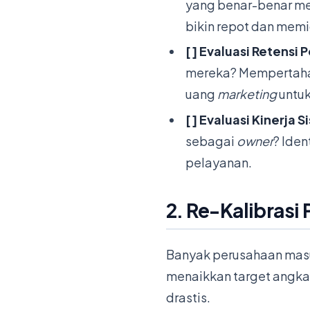
yang benar-benar m
bikin repot dan memi
[ ] Evaluasi Retensi
mereka? Mempertaha
uang
marketing
untuk
[ ] Evaluasi Kinerja 
sebagai
owner
? Iden
pelayanan.
2. Re-Kalibrasi
Banyak perusahaan masu
menaikkan target angkan
drastis.