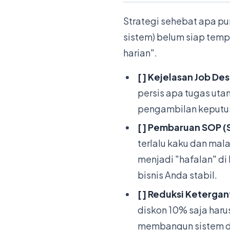
Strategi sehebat apa pun
sistem) belum siap temp
harian".
[ ] Kejelasan Job Des
persis apa tugas ut
pengambilan keputu
[ ] Pembaruan SOP 
terlalu kaku dan mal
menjadi "hafalan" di
bisnis Anda stabil.
[ ] Reduksi Keterga
diskon 10% saja haru
membangun sistem de