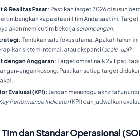
et & Realitas Pasar:
Pastikan target 2026 disusun berd
timbangkan kapasitas riil tim Anda saat ini. Target 
anya akan memicu tim bekerja
serampangan
.
trategi:
Tentukan satu fokus utama. Apakah tahun ini
erapikan sistem internal, atau ekspansi (
scale-up
)?
get dengan Anggaran:
Target omzet naik 2x lipat, ta
 angan-angan kosong. Pastikan setiap target diduku
akal.
or Evaluasi (KPI):
Jangan menunggu akhir tahun untu
Key Performance Indicator
(KPI) dan jadwalkan evalua
 Tim dan Standar Operasional (SO