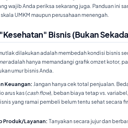
ang wajib Anda periksa sekarang juga. Panduan ini sa
uk skala UMKM maupun perusahaan menengah.
i "Kesehatan" Bisnis (Bukan Sekad
utlak dilakukan adalah membedah kondisi bisnis se
ner
adalah hanya memandangi grafik omzet kotor, p
ukan umur bisnis Anda.
tan Keuangan:
Jangan hanya cek total penjualan. Bed
sio arus kas (
cash flow
), beban biaya tetap vs. variabe
isnis yang ramai pembeli belum tentu sehat secara fi
lio Produk/Layanan:
Tanyakan secara jujur dan berba