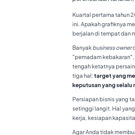
Kuartal pertama tahun 2
ini. Apakah grafiknya m
berjalan di tempat dan
Banyak
business owner
d
"pemadam kebakaran", te
tengah ketatnya persai
tiga hal:
target yang me
keputusan yang selalu r
Persiapan bisnis yang 
setinggi langit. Hal yang
kerja, kesiapan kapasita
Agar Anda tidak membuan