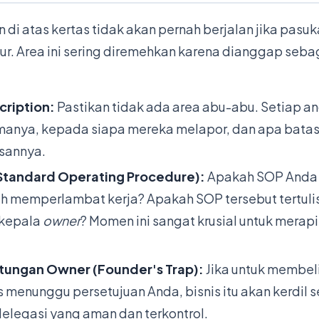
 di atas kertas tidak akan pernah berjalan jika pasuk
ur. Area ini sering diremehkan karena dianggap sebag
cription:
Pastikan tidak ada area abu-abu. Setiap an
amanya, kepada siapa mereka melapor, dan apa bat
sannya.
(Standard Operating Procedure):
Apakah SOP Anda m
ah memperlambat kerja? Apakah SOP tersebut tertulis
 kepala
owner
? Momen ini sangat krusial untuk merap
ntungan Owner (Founder's Trap):
Jika untuk membel
s menunggu persetujuan Anda, bisnis itu akan kerdil 
legasi yang aman dan terkontrol.