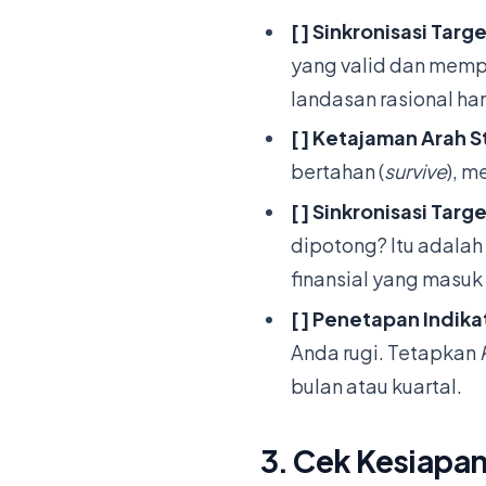
[ ] Sinkronisasi Targ
yang valid dan memper
landasan rasional h
[ ] Ketajaman Arah S
bertahan (
survive
), m
[ ] Sinkronisasi Tar
dipotong? Itu adalah
finansial yang masuk 
[ ] Penetapan Indikat
Anda rugi. Tetapkan
bulan atau kuartal.
3. Cek Kesiapan